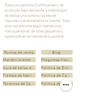
Todos los pedidos CUATA jewelry, se
producen bajo demanda, a medida que
se realiza una compra (ya sea de
mayoreo o directamente al cliente). Todo
esto nos permite seguir siendo una
marca personal, de lotes pequeños y
sostenible en la medida de lo posible.
Puntos de venta
Blog
Mantenimiento y limpieza de joyas
Preguntas frecuentes
Guía de tallas de anillos
Política de Envíos
Tiempo de fabricación
Política de Cambios
Términos de Servicio
Política de Privacidad
INSCRÍBETE Y RECIBE 10% DE
DESCUENTO EN TU PRIMERA