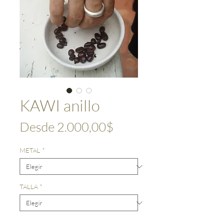
KAWI anillo
Precio
Desde
2.000,00$
de
METAL
*
oferta
TALLA
*